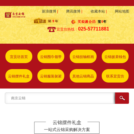
新浪微博
|
腾讯微博
|
收藏本站
|
网站地图
025-57711881
宜贡坊热线：
宜贡坊首页
云锦围巾领带
云锦挂轴框画
云锦披肩钱包
云锦摆件礼盒
云锦服装袈裟
其他云锦商品
联系宜贡坊
云锦摆件礼盒
一站式云锦采购解决方案