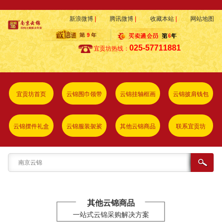
新浪微博
|
腾讯微博
|
收藏本站
|
网站地图
025-57711881
宜贡坊热线：
宜贡坊首页
云锦围巾领带
云锦挂轴框画
云锦披肩钱包
云锦摆件礼盒
云锦服装袈裟
其他云锦商品
联系宜贡坊
其他云锦商品
一站式云锦采购解决方案