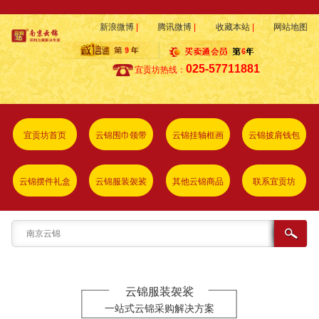
新浪微博
|
腾讯微博
|
收藏本站
|
网站地图
025-57711881
宜贡坊热线：
宜贡坊首页
云锦围巾领带
云锦挂轴框画
云锦披肩钱包
云锦摆件礼盒
云锦服装袈裟
其他云锦商品
联系宜贡坊
云锦服装袈裟
一站式云锦采购解决方案