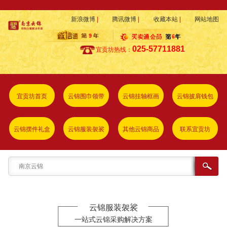
新浪微博
|
腾讯微博
|
收藏本站
|
网站地图
025-57711881
宜贡坊热线：
宜贡坊首页
云锦围巾领带
云锦挂轴框画
云锦披肩钱包
云锦摆件礼盒
云锦服装袈裟
其他云锦商品
联系宜贡坊
云锦服装袈裟
一站式云锦采购解决方案