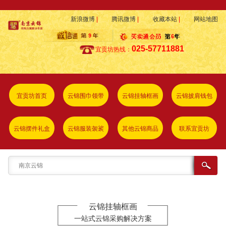
新浪微博
|
腾讯微博
|
收藏本站
|
网站地图
025-57711881
宜贡坊热线：
宜贡坊首页
云锦围巾领带
云锦挂轴框画
云锦披肩钱包
云锦摆件礼盒
云锦服装袈裟
其他云锦商品
联系宜贡坊
云锦挂轴框画
一站式云锦采购解决方案