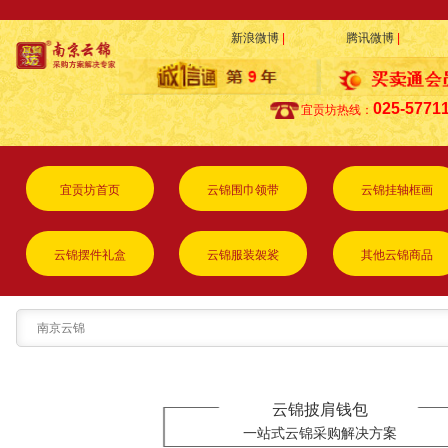
新浪微博
|
腾讯微博
|
025-5771
宜贡坊热线：
宜贡坊首页
云锦围巾领带
云锦挂轴框画
云锦摆件礼盒
云锦服装袈裟
其他云锦商品
云锦披肩钱包
一站式云锦采购解决方案