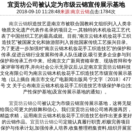
宜贡坊公司被认定为市级云锦宣传展示基地
2018-09-10 11:28:48
来源:南京云锦
点击:1784次
南京云锦
织造技艺是南京市被联合国教科文组织列入人类非
物质文化遗产代表作名录的项目之一,其独特的木机妆花工艺代
表了中国丝织工艺的最高成就。目前,“南京云锦木机妆花手工织
造技艺”被国家文化和旅游部列入首批国家传统工艺振兴目录。
为了更进一步加强对“南京云锦木机妆花手工织造技艺”的保护和
传承,促进云锦行业发展和传承人队伍建设,吸引更多企业参与到
保护和传承工作中来。经南京文广新局资格审查、现场答辩和专
家评审等程序,并向社会公示无异议后,认定南京宜贡坊云锦科技
文化有限公司为南京云锦木机妆花手工织造技艺市级宣传展示基
地（以上摘自 南京市文化广电新闻出版局 宁文字〔2018〕477
号 文 关于公布南京云锦木机妆花手工织造技艺市级保护单位(生
产性保护基地)及宣传展示基地的通知）。
宜贡坊云锦公司
被认定为市级云锦宣传展示基地，这将无疑
给我公司更大的鼓舞和信心。我们宜贡坊云锦公司将再接再厉，
精益求精，运用南京云锦木机妆花手工织造技艺创作出更多更好
的云锦作品。
宜贡坊云锦公司
定能认真履行职责,积极完善项目
保护与传承计划,加强传承人培养,收集整理档集资料,组织开展宣