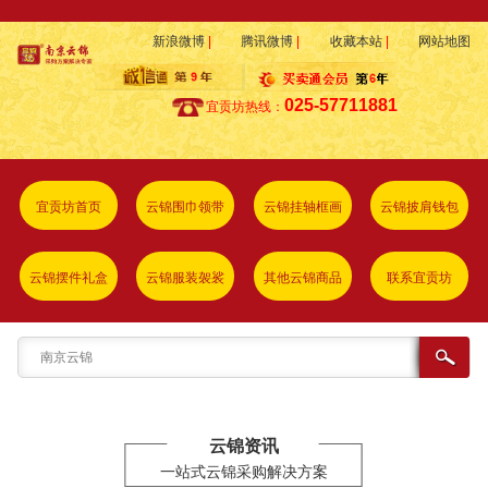
新浪微博
|
腾讯微博
|
收藏本站
|
网站地图
025-57711881
宜贡坊热线：
宜贡坊首页
云锦围巾领带
云锦挂轴框画
云锦披肩钱包
云锦摆件礼盒
云锦服装袈裟
其他云锦商品
联系宜贡坊
云锦资讯
一站式云锦采购解决方案