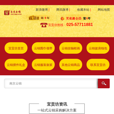
新浪微博
|
腾讯微博
|
收藏本站
|
网站地图
025-57711881
宜贡坊热线：
宜贡坊首页
云锦围巾领带
云锦挂轴框画
云锦披肩钱包
云锦摆件礼盒
云锦服装袈裟
其他云锦商品
联系宜贡坊
宜贡坊资讯
一站式云锦采购解决方案